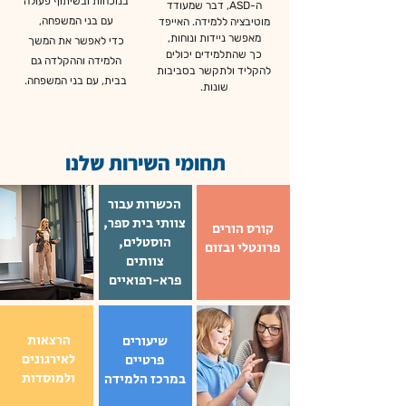
בנוכחות ובשיתוף פעולה
ה-ASD,
דבר שמעודד
עם בני המשפחה,
מוטיבציה ללמידה.
האייפד
מאפשר ניידות ונוחות,
כדי לאפשר את המשך
כך
שהתלמידים יכולים
הלמידה וההקלדה גם
להקליד
ולתקשר בסביבות
בבית,
עם בני המשפחה.
שונות.
תחומי השירות שלנו
הכשרות עבור
צוותי בית ספר,
קורס הורים
הוסטלים,
פרונטלי ובזום
צוותים
פרא-רפואיים
הרצאות
שיעורים
לאירגונים
פרטיים
ולמוסדות
במרכז הלמידה