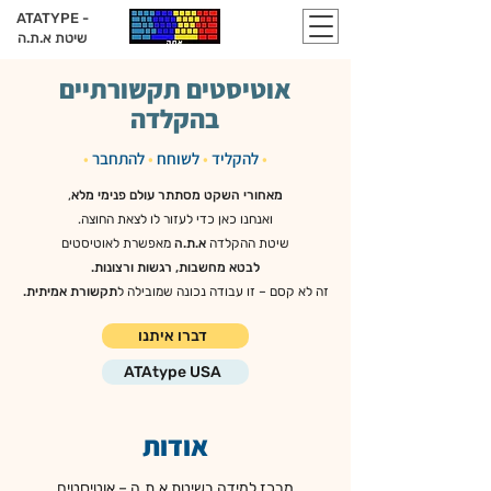
ATATYPE -
שיטת א.ת.ה
אוטיסטים תקשורתיים
בהקלדה
•
להקליד
•
לשוחח
•
להתחבר
•
מאחורי השקט מסתתר עולם פנימי מלא
,
ואנחנו כאן כדי לעזור לו לצאת החוצה.
שיטת ההקלדה
א.ת.ה
מאפשרת לאוטיסטים
לבטא מחשבות, רגשות ורצונות.
זה לא קסם – זו עבודה נכונה שמובילה ל
תקשורת אמיתית.
דברו איתנו
ATAtype USA
אודות
מרכז למידה בשיטת א.ת.ה – אוטיסטים